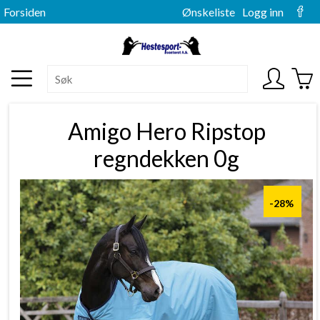
Forsiden
Ønskeliste
Logg inn
Amigo Hero Ripstop
regndekken 0g
-28%