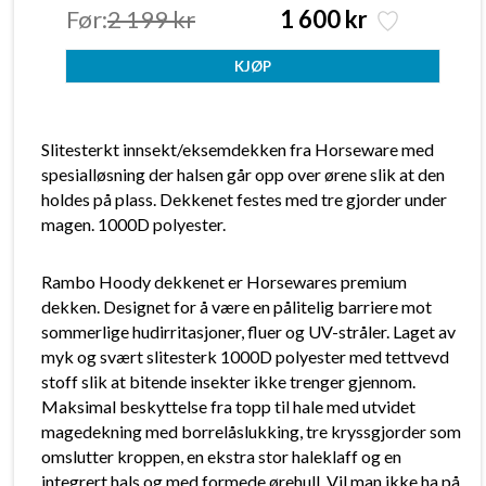
Før:
2 199 kr
1 600 kr
Slitesterkt innsekt/eksemdekken fra Horseware med
spesialløsning der halsen går opp over ørene slik at den
holdes på plass. Dekkenet festes med tre gjorder under
magen. 1000D polyester.
Rambo Hoody dekkenet er Horsewares premium
dekken. Designet for å være en pålitelig barriere mot
sommerlige hudirritasjoner, fluer og UV-stråler. Laget av
myk og svært slitesterk 1000D polyester med tettvevd
stoff slik at bitende insekter ikke trenger gjennom.
Maksimal beskyttelse fra topp til hale med utvidet
magedekning med borrelåslukking, tre kryssgjorder som
omslutter kroppen, en ekstra stor haleklaff og en
integrert hals og med formede ørehull. Vil man ikke ha på