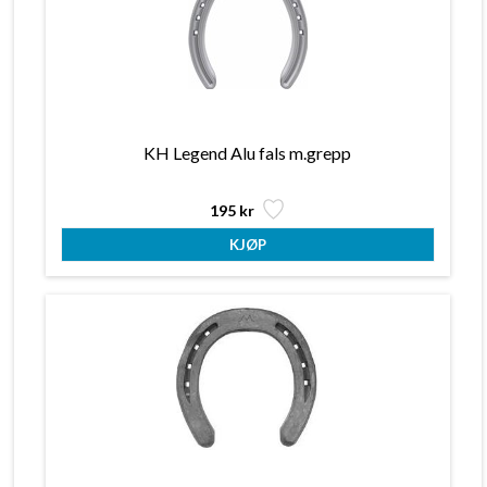
KH Legend Alu fals m.grepp
195 kr