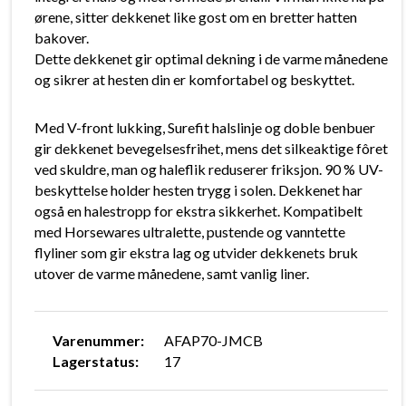
ørene, sitter dekkenet like gost om en bretter hatten
bakover.
Dette dekkenet gir optimal dekning i de varme månedene
og sikrer at hesten din er komfortabel og beskyttet.
Med V-front lukking, Surefit halslinje og doble benbuer
gir dekkenet bevegelsesfrihet, mens det silkeaktige fôret
ved skuldre, man og haleflik reduserer friksjon. 90 % UV-
beskyttelse holder hesten trygg i solen. Dekkenet har
også en halestropp for ekstra sikkerhet. Kompatibelt
med Horsewares ultralette, pustende og vanntette
flyliner som gir ekstra lag og utvider dekkenets bruk
utover de varme månedene, samt vanlig liner.
Varenummer:
AFAP70-JMCB
Lagerstatus:
17