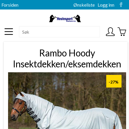
Forsiden
Ønskeliste
Logg inn
Rambo Hoody
Insektdekken/eksemdekken
-27%