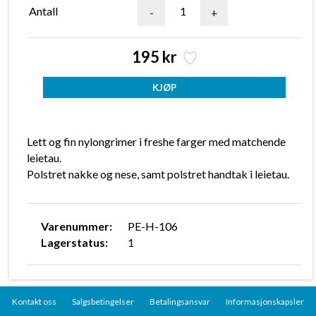
Antall
-
+
195 kr
Lett og fin nylongrimer i freshe farger med matchende
leietau.
Polstret nakke og nese, samt polstret handtak i leietau.
Varenummer:
PE-H-106
Lagerstatus:
1
Kontakt oss
Salgsbetingelser
Betalingsansvar
Informasjonskapsler