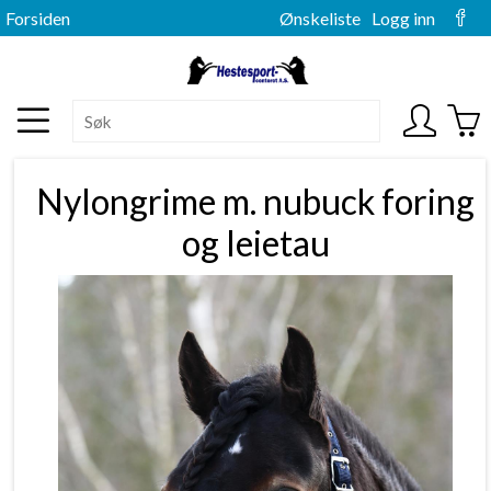
Forsiden
Ønskeliste
Logg inn
Nylongrime m. nubuck foring
og leietau