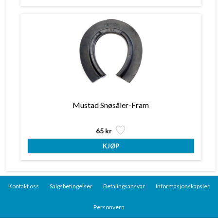
Mustad Snøsåler-Fram
65 kr
Kontakt oss
Salgsbetingelser
Betalingsansvar
Informasjonskapsler
Personvern