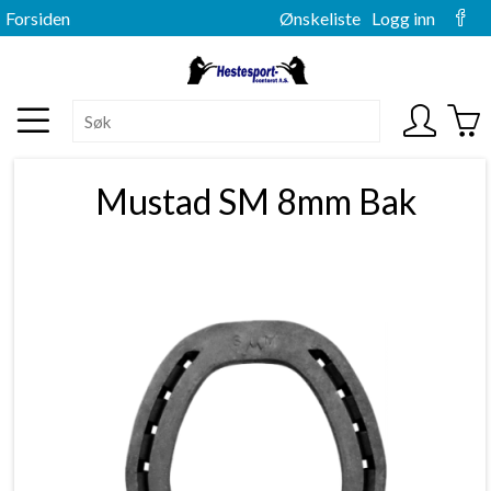
Forsiden
Ønskeliste
Logg inn
Mustad SM 8mm Bak