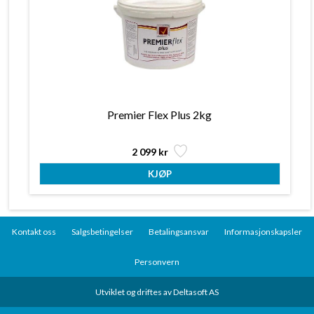
Premier Flex Plus 2kg
2 099 kr
Kontakt oss
Salgsbetingelser
Betalingsansvar
Informasjonskapsler
Personvern
Utviklet og driftes av Deltasoft AS