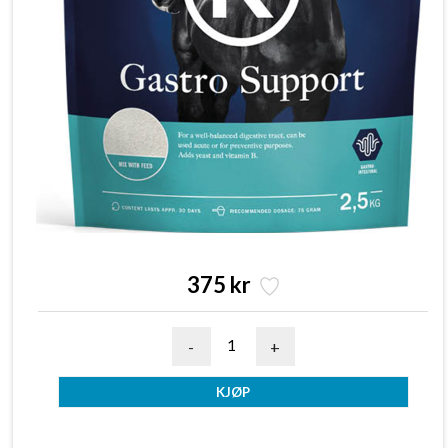
375 kr
-
+