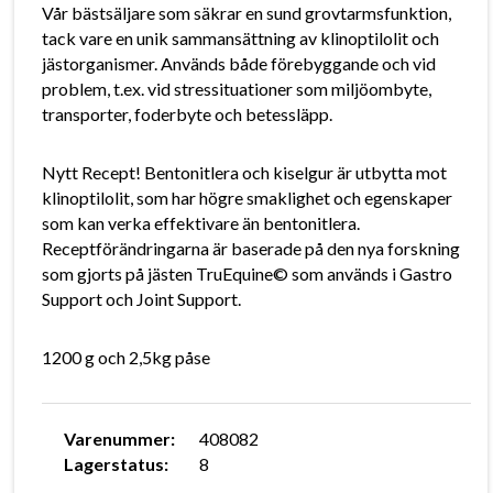
Vår bästsäljare som säkrar en sund grovtarmsfunktion,
tack vare en unik sammansättning av klinoptilolit och
jästorganismer. Används både förebyggande och vid
problem, t.ex. vid stressituationer som miljöombyte,
transporter, foderbyte och betessläpp.
Nytt Recept! Bentonitlera och kiselgur är utbytta mot
klinoptilolit, som har högre smaklighet och egenskaper
som kan verka effektivare än bentonitlera.
Receptförändringarna är baserade på den nya forskning
som gjorts på jästen TruEquine© som används i Gastro
Support och Joint Support.
1200 g och 2,5kg påse
Varenummer:
408082
Lagerstatus:
8