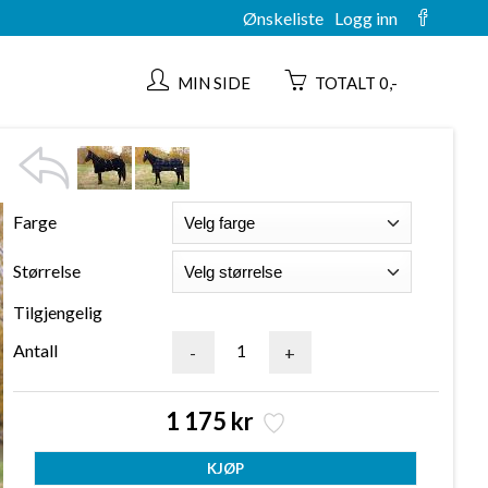
Ønskeliste
Logg inn
MIN SIDE
TOTALT 0,-
Farge
Størrelse
Tilgjengelig
Antall
-
+
1 175 kr