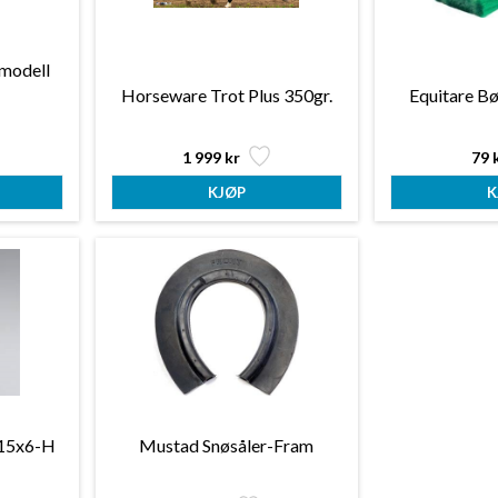
 modell
Horseware Trot Plus 350gr.
Equitare Bø
1 999 kr
79 
 15x6-H
Mustad Snøsåler-Fram