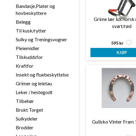
Bandasje,Plater og
hovbeskyttere
Grime lær lux norsk
Belegg
svart/rød
Til kusk/rytter
Sulky og Treningsvogner
595 kr
Pleiemidler
Tilskuddsfor
Kraftfor
Insekt og fluebeskyttelse
Grimer og leietau
Leker / hestegodt
Tilbehør
Brukt Torget
Sulkydeler
Gullsko Vinter Fram
Brodder