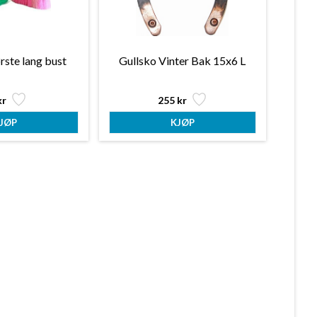
rste lang bust
Gullsko Vinter Bak 15x6 L
kr
255 kr