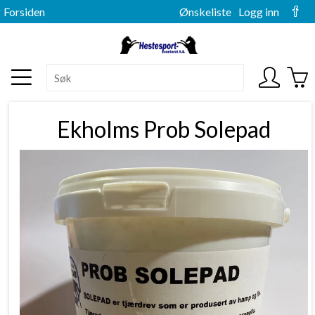
Forsiden
Ønskeliste
Logg inn
Ekholms Prob Solepad