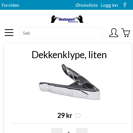
Forsiden
Ønskeliste
Logg inn
Dekkenklype, liten
29 kr