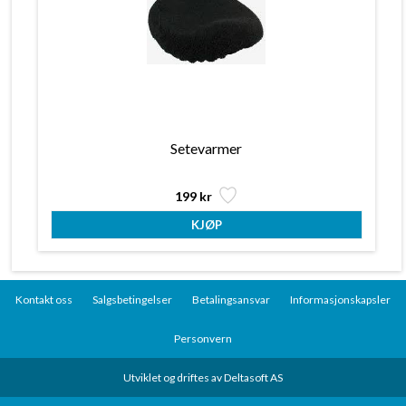
Setevarmer
199 kr
Kontakt oss
Salgsbetingelser
Betalingsansvar
Informasjonskapsler
Personvern
Utviklet og driftes av Deltasoft AS