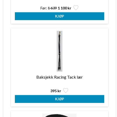
Før:
1 639
1 100 kr
Baksjekk Racing Tack lær
395 kr