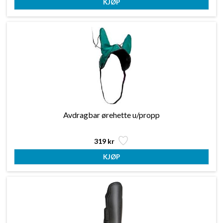
Avdragbar ørehette u/propp
319 kr