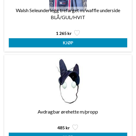
Walsh Seleunderlegg trefarget m/waffle underside
BLÅ/GUL/HVIT
1 265 kr
Avdragbar ørehette m/propp
485 kr