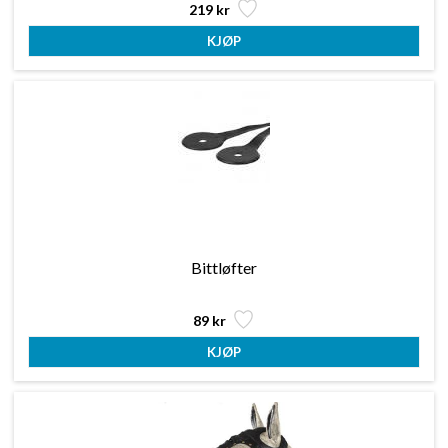
219 kr
Bittløfter
89 kr