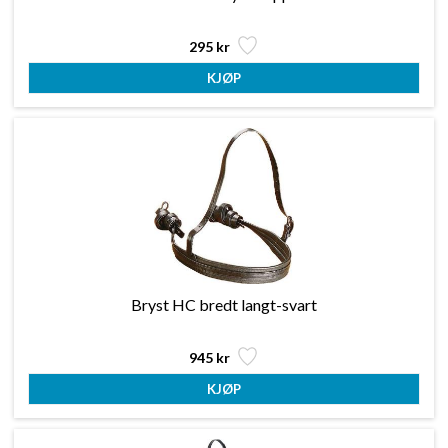
295 kr
Bryst HC bredt langt-svart
945 kr