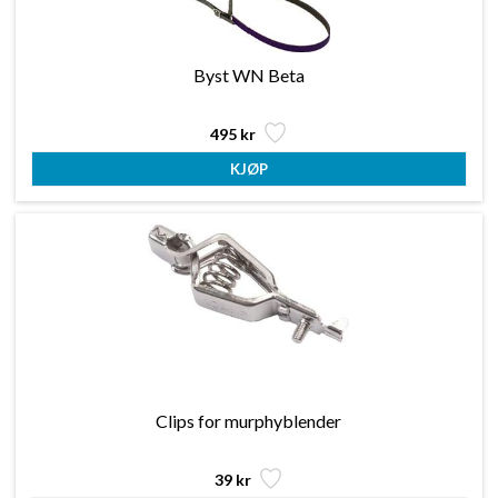
Byst WN Beta
495 kr
Clips for murphyblender
39 kr