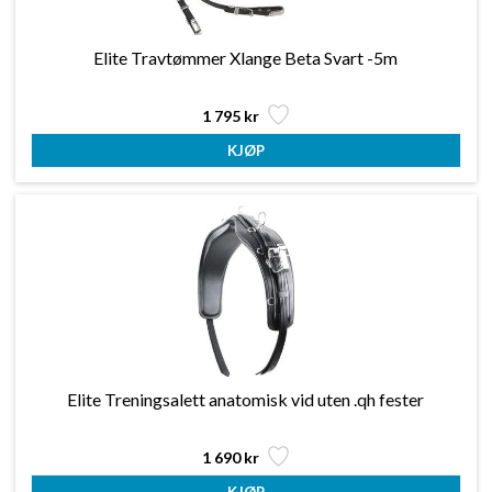
Elite Travtømmer Xlange Beta Svart -5m
1 795 kr
Elite Treningsalett anatomisk vid uten .qh fester
1 690 kr