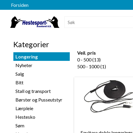
Forsiden
Kategorier
Veil. pris
Longering
0 - 500 (13)
Nyheter
500 - 1000 (1)
Salg
Bitt
Stall og transport
Børster og Pusseutstyr
Lærpleie
Hestesko
Søm
Equitare doble longerings