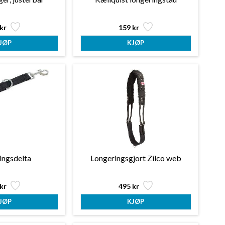
kr
159 kr
ingsdelta
Longeringsgjort Zilco web
kr
495 kr