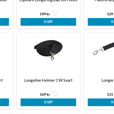
199 kr
129 
rt
Longeline Heimer CW Svart
Longer
169 kr
115 