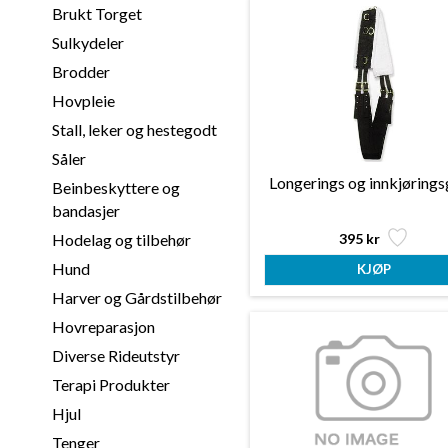
Brukt Torget
Sulkydeler
Brodder
Hovpleie
Stall, leker og hestegodt
Såler
Longerings og innkjørings
Beinbeskyttere og
bandasjer
395 kr
Hodelag og tilbehør
Hund
Harver og Gårdstilbehør
Hovreparasjon
Diverse Rideutstyr
Terapi Produkter
Hjul
Tenger