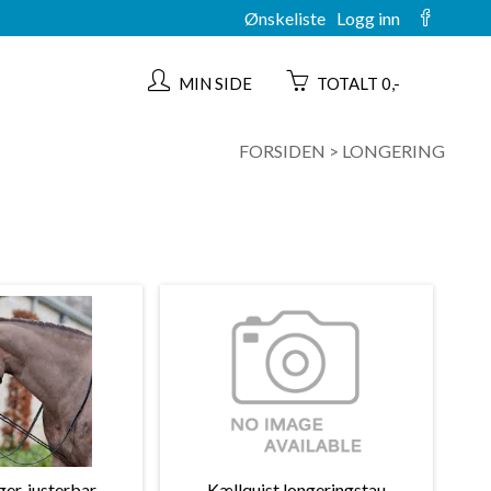
Ønskeliste
Logg inn
MIN SIDE
TOTALT 0,-
FORSIDEN
>
LONGERING
er, justerbar
Kællquist longeringstau