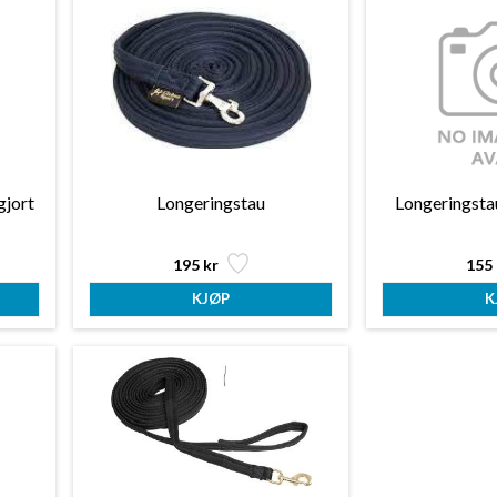
gjort
Longeringstau
Longeringsta
195 kr
155 