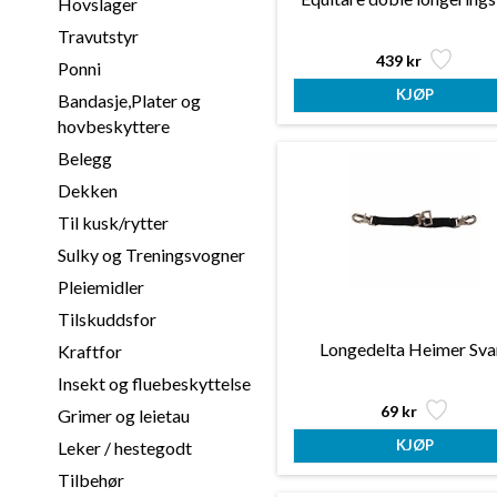
Hovslager
Travutstyr
439 kr
Ponni
Bandasje,Plater og
hovbeskyttere
Belegg
Dekken
Til kusk/rytter
Sulky og Treningsvogner
Pleiemidler
Tilskuddsfor
Longedelta Heimer Sva
Kraftfor
Insekt og fluebeskyttelse
69 kr
Grimer og leietau
Leker / hestegodt
Tilbehør