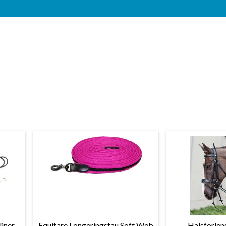
liner
Equitare Longeringstau Soft Web
Halsforleng