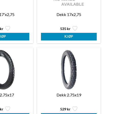
17'x2,75
Dekk 17x2,75
kr
535 kr
2.75x17
Dekk 2.75x19
kr
529 kr