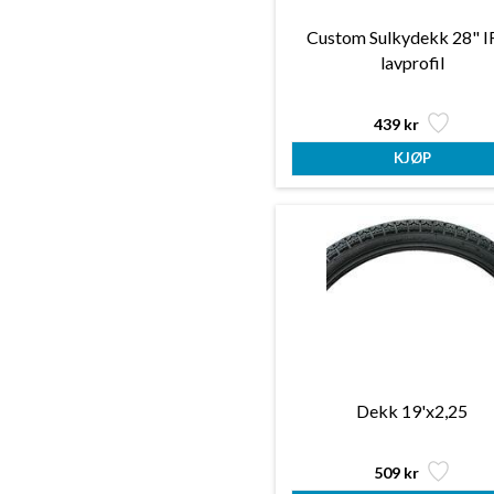
Custom Sulkydekk 28" I
lavprofil
439 kr
Dekk 19'x2,25
509 kr