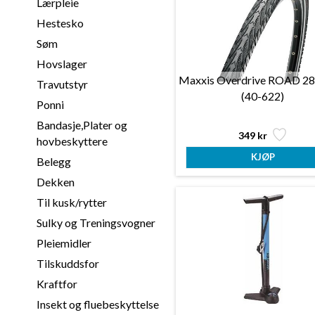
Lærpleie
Hestesko
Søm
Hovslager
Maxxis Overdrive ROAD 28
Travutstyr
(40-622)
Ponni
Bandasje,Plater og
349 kr
hovbeskyttere
Belegg
Dekken
Til kusk/rytter
Sulky og Treningsvogner
Pleiemidler
Tilskuddsfor
Kraftfor
Insekt og fluebeskyttelse