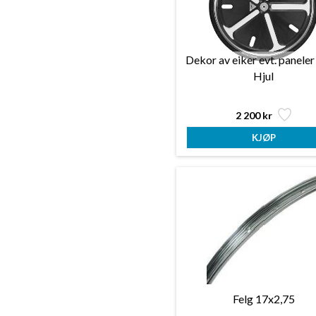
Dekor av eiker evt. panel
Hjul
2 200 kr
Felg 17x2,75