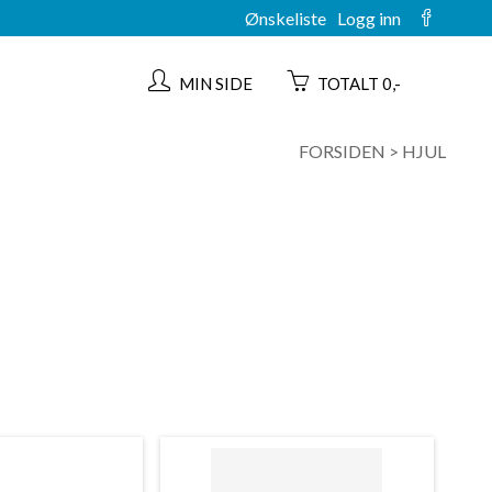
Ønskeliste
Logg inn
MIN SIDE
TOTALT 0,-
FORSIDEN
>
HJUL