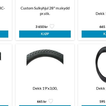
RC-
Custom Sulkyhjul 28" m.skydd
pr.stk.
Dekk 
3 650 kr
665 
Dekk 19'x3,00,
Dekk 
665 kr
595 