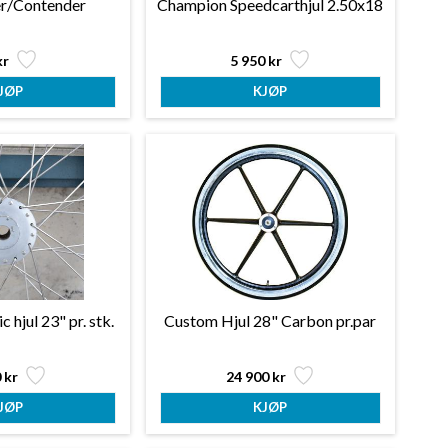
r/Contender
Champion Speedcarthjul 2.50x18
kr
5 950 kr
 hjul 23" pr. stk.
Custom Hjul 28" Carbon pr.par
 kr
24 900 kr