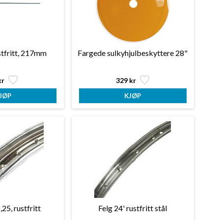
stfritt, 217mm
Fargede sulkyhjulbeskyttere 28"
kr
329 kr
25, rustfritt
Felg 24' rustfritt stål