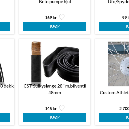
e
Beto pumpe hjul
Ufo/Spyde
169 kr
99 
28 dekk
CST Sulkyslange 28" m.bilventil
48mm
Custom Athletic
145 kr
2 700