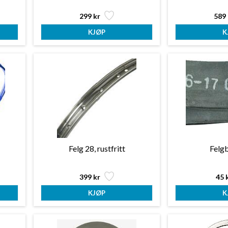
299 kr
589 
Felg 28, rustfritt
Felg
399 kr
45 