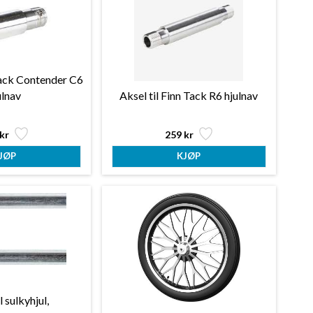
Tack Contender C6
ulnav
Aksel til Finn Tack R6 hjulnav
kr
259 kr
l sulkyhjul,