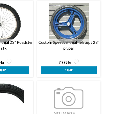
thjul 23" Roadster
Custom Speedcarthjul helstøpt 23"
. stk.
pr. par
 kr
7 995 kr