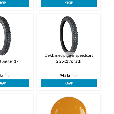
Dekk med pigger speedcart
 pigger 17"
2.25x19 pr.stk
kr
945 kr