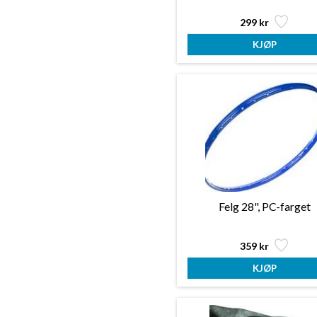
299 kr
Felg 28", PC-farget
359 kr