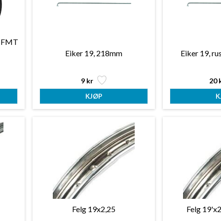
er FMT
Eiker 19, 218mm
Eiker 19, ru
9 kr
20 
Felg 19x2,25
Felg 19'x2,