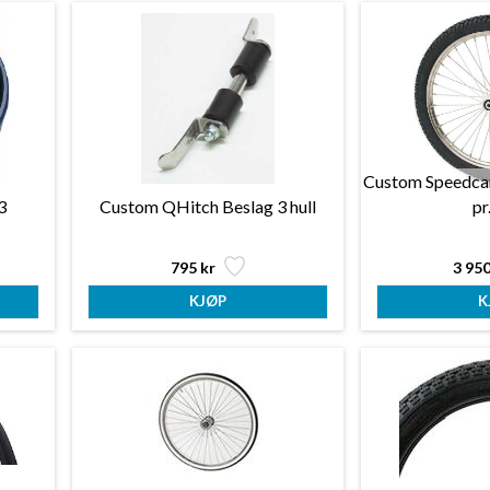
Custom Speedcar
3
Custom QHitch Beslag 3 hull
pr
795 kr
3 950