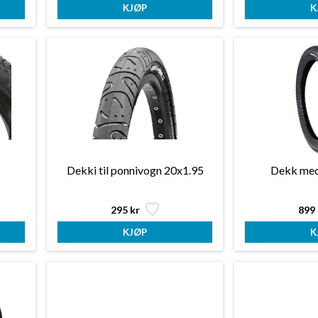
Dekki til ponnivogn 20x1.95
Dekk med
295 kr
899 