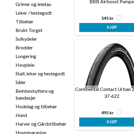
BBB Airboost Pump
Grimer og leietau
Leker / hestegodt
545 kr
Tilbehør
Brukt Torget
Sulkydeler
Brodder
Longering
Hovpleie
Stall, leker og hestegodt
Såler
Continental Contact Urban 
Beinbeskyttere og
37-622
bandasjer
Hodelag og tilbehør
495 kr
Hund
Harver og Gårdstilbehør
Hovreparasjon