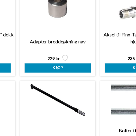
" dekk
Aksel til Finn-
Adapter breddeøkning nav
hj
229 kr
235 
Bolter ti