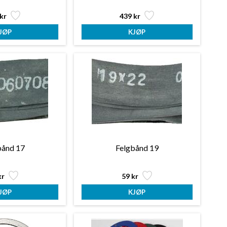
kr
439 kr
bånd 17
Felgbånd 19
kr
59 kr