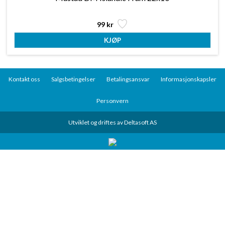
99 kr
Kontakt oss
Salgsbetingelser
Betalingsansvar
Informasjonskapsler
Personvern
Utviklet og driftes av Deltasoft AS