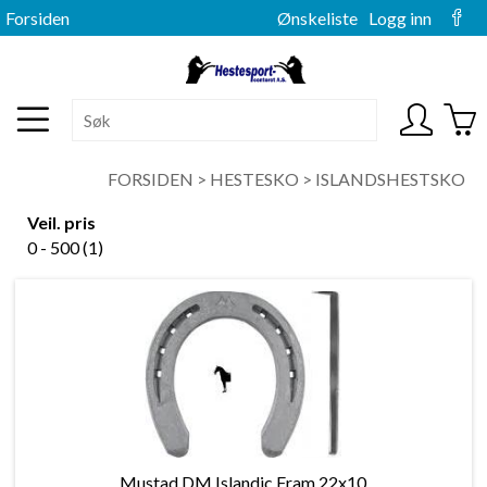
Forsiden
Ønskeliste
Logg inn
FORSIDEN
>
HESTESKO
>
ISLANDSHESTSKO
Veil. pris
0 - 500 (1)
Mustad DM Islandic Fram 22x10