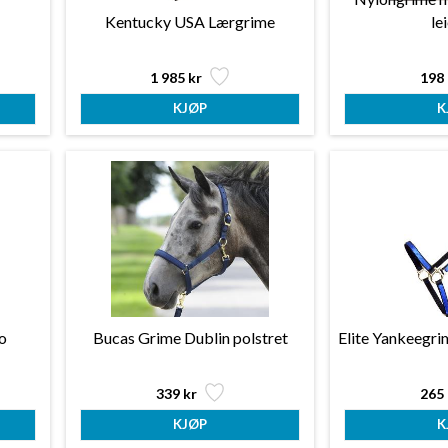
Kentucky USA Lærgrime
le
1 985 kr
198 
o
Bucas Grime Dublin polstret
Elite Yankeegri
339 kr
265 