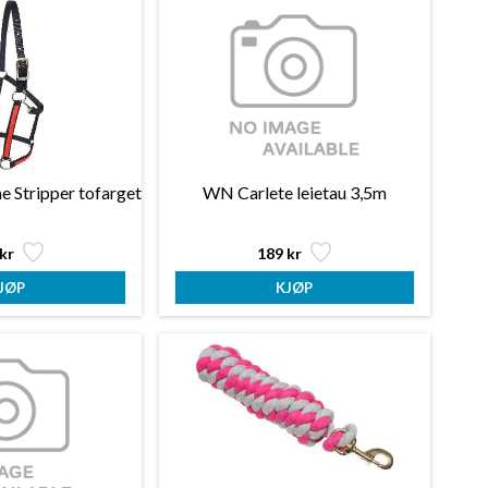
 Stripper tofarget
WN Carlete leietau 3,5m
kr
189 kr