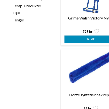
Terapi Produkter
Hjul
Grime Walsh Victory Ny
Tenger
795 kr
Horze syntetisk nakke
39 kr