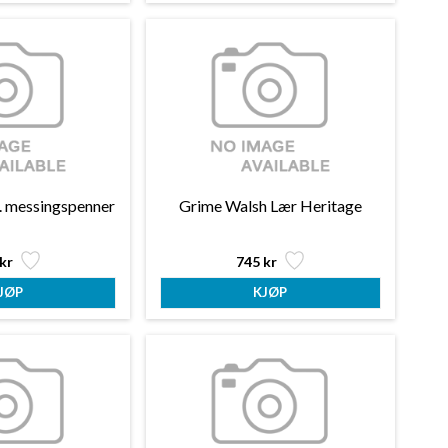
. messingspenner
Grime Walsh Lær Heritage
kr
745 kr