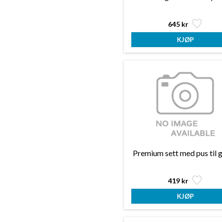
645 kr
Premium sett med pus til 
419 kr