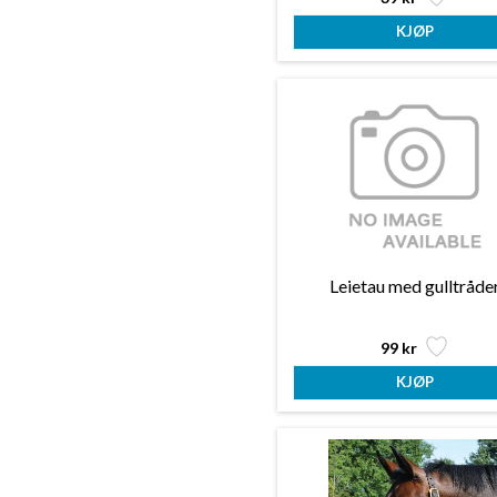
Leietau med gulltråde
99 kr