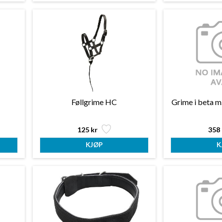
Føllgrime HC
Grime i beta m
125 kr
358 