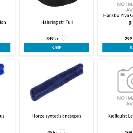
Hansbo Ylva G
lon
Halsring str Full
gl
349 kr
299 
pus
Horze syntetisk nesepus
Kællquist Le
45 kr
109 