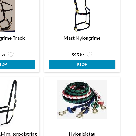
grime Track
Mast Nylongrime
 kr
595 kr
M m.lærpolstring
Nylonleietau