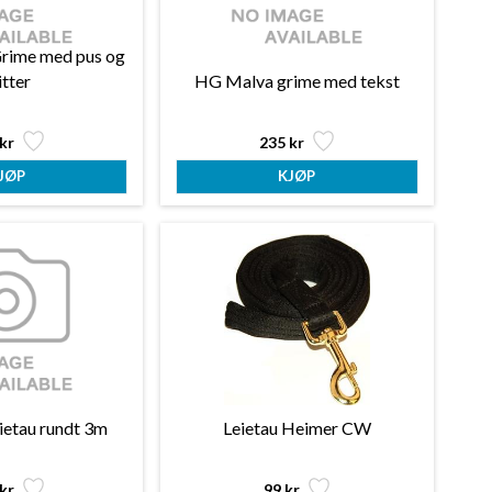
rime med pus og
itter
HG Malva grime med tekst
kr
235 kr
ietau rundt 3m
Leietau Heimer CW
kr
99 kr