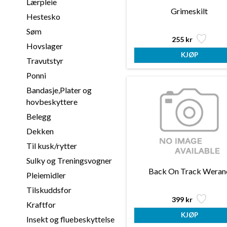
Lærpleie
Grimeskilt
Hestesko
Søm
255 kr
Hovslager
Travutstyr
Ponni
Bandasje,Plater og
hovbeskyttere
Belegg
Dekken
Til kusk/rytter
Sulky og Treningsvogner
Back On Track Weran
Pleiemidler
Tilskuddsfor
399 kr
Kraftfor
Insekt og fluebeskyttelse