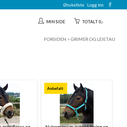
Ønskeliste
Logg inn
MIN SIDE
TOTALT 0,-
FORSIDEN
>
GRIMER OG LEIETAU
. minkfleece og
Nylongrime m. nubuck foring og