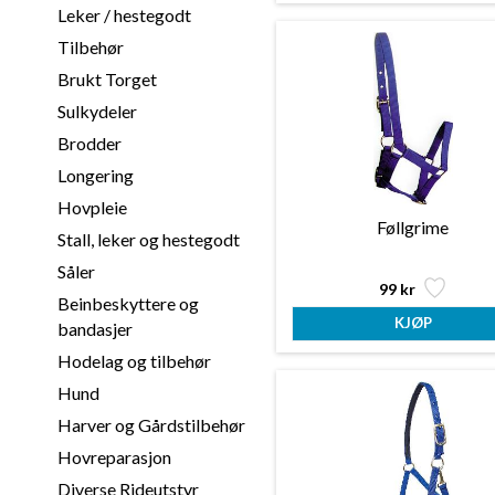
Leker / hestegodt
Tilbehør
Brukt Torget
Sulkydeler
Brodder
Longering
Hovpleie
Føllgrime
Stall, leker og hestegodt
Såler
99 kr
Beinbeskyttere og
bandasjer
Hodelag og tilbehør
Hund
Harver og Gårdstilbehør
Hovreparasjon
Diverse Rideutstyr