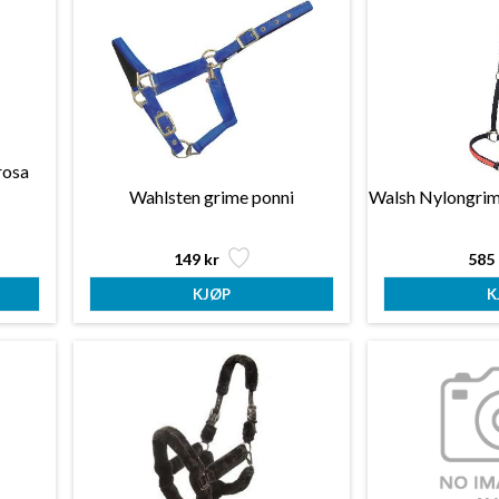
rosa
Wahlsten grime ponni
Walsh Nylongrime
149 kr
585 