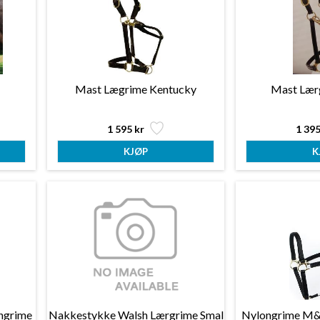
Mast Lægrime Kentucky
Mast Lær
1 595 kr
1 395
ngrime
Nakkestykke Walsh Lærgrime Smal
Nylongrime M&