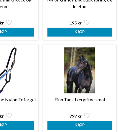
ietau
leietau
kr
195 kr
me Nylon Tofarget
Finn Tack Lærgrime smal
kr
799 kr