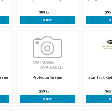
389 kr
295 
grime
Protector Grimer
Star Tack kjet
259 kr
365 