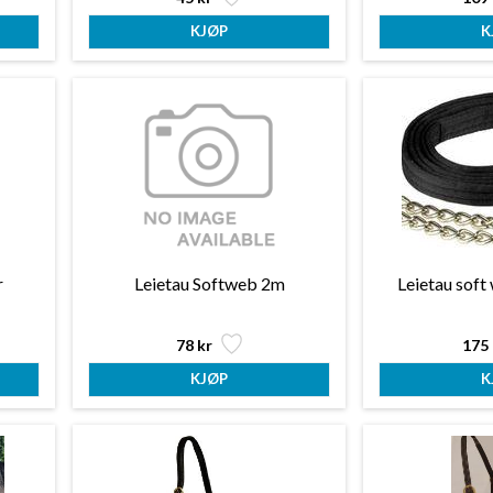
r
Leietau Softweb 2m
Leietau soft
78 kr
175 