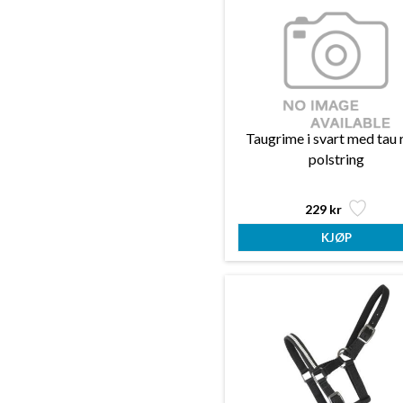
Taugrime i svart med tau 
polstring
229 kr