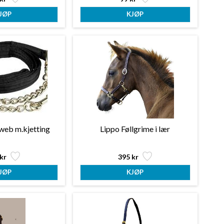
 web m.kjetting
Lippo Føllgrime i lær
kr
395 kr