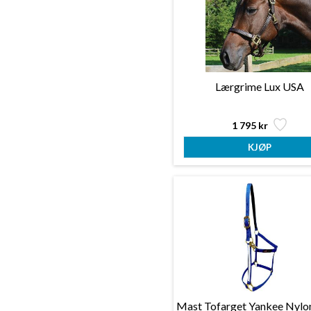
Lærgrime Lux USA
1 795 kr
Mast Tofarget Yankee Nylo