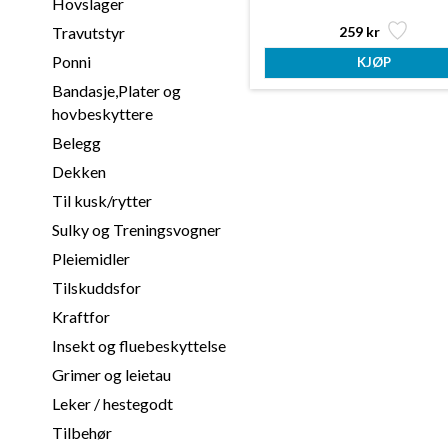
Hovslager
259 kr
Travutstyr
Ponni
Bandasje,Plater og
hovbeskyttere
Belegg
Dekken
Til kusk/rytter
Sulky og Treningsvogner
Pleiemidler
Tilskuddsfor
Kraftfor
Insekt og fluebeskyttelse
Grimer og leietau
Leker / hestegodt
Tilbehør