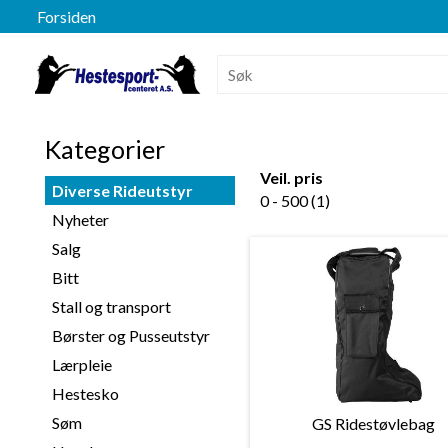
Forsiden
Kategorier
Veil. pris
Diverse Rideutstyr
0 - 500 (1)
Nyheter
Salg
Bitt
Stall og transport
Børster og Pusseutstyr
Lærpleie
Hestesko
Søm
GS Ridestøvlebag