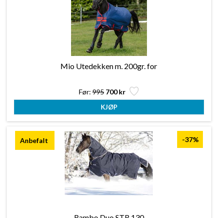
Mio Utedekken m. 200gr. for
Før:
995
700 kr
-37%
Rambo Duo STR 130