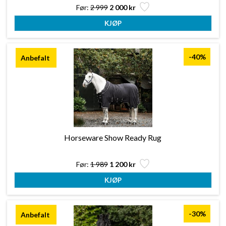
Før:
2 999
2 000 kr
-40%
Horseware Show Ready Rug
Før:
1 989
1 200 kr
-30%