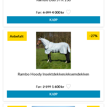
Før:
6 399
4 000 kr
-27%
Rambo Hoody Insektdekken/eksemdekken
Før:
2 199
1 600 kr