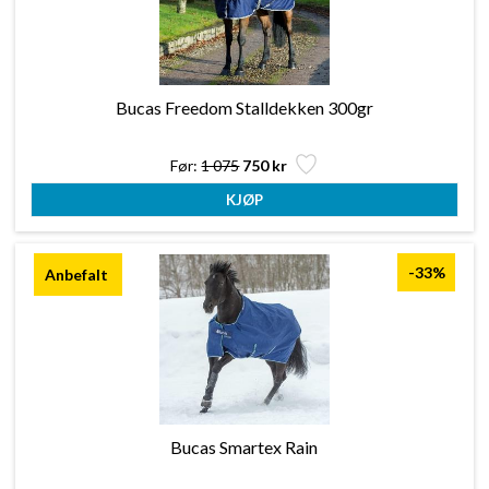
Bucas Freedom Stalldekken 300gr
Før:
1 075
750 kr
-33%
Bucas Smartex Rain